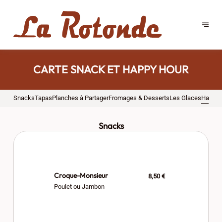
CARTE SNACK ET HAPPY HOUR
Snacks
Tapas
Planches à Partager
Fromages & Desserts
Les Glaces
Happy 
Snacks
Croque-Monsieur
8,50 €
Poulet ou Jambon